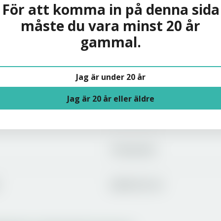
För att komma in på denna sida
måste du vara minst 20 år
gammal.
Solera
Jag är under 20 år
Om oss
Jag är 20 år eller äldre
Varumärken
Producenter
Jobba hos oss