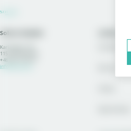
Solera Sweden
Länkar
Karlavägen 108
Sortiment
115 26 Stockholm
+46 200 77 80 70
info@solera.se
Bli kund
Vinston
Royal Unibrew