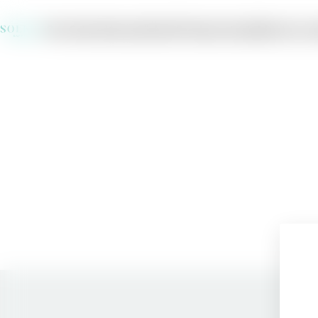
Om Solera
Varumärken
Producenter
Jobba hos os