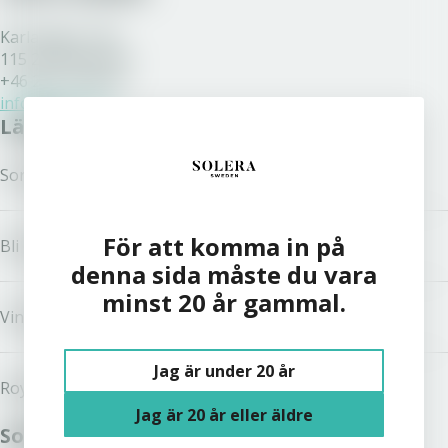
Karlavägen 108
115 26 Stockholm
+46 200 77 80 70
info@solera.se
Länkar
Sortiment
För att komma in på
Bli kund
denna sida måste du vara
minst 20 år gammal.
Vinston
Jag är under 20 år
Royal Unibrew
Jag är 20 år eller äldre
Solera