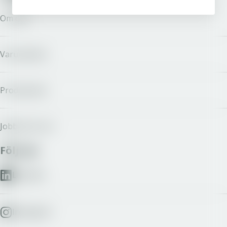
Om oss
Varumärken
Producenter
Jobba hos oss
Följ oss
LinkedIn
Instagram