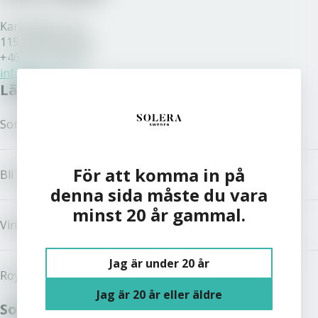
Karlavägen 108
115 26 Stockholm
+46 200 77 80 70
info@solera.se
Länkar
Sortiment
För att komma in på
Bli kund
denna sida måste du vara
minst 20 år gammal.
Vinston
Jag är under 20 år
Royal Unibrew
Jag är 20 år eller äldre
Solera