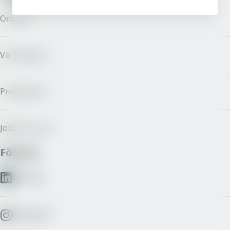
Om oss
Varumärken
Producenter
Jobba hos oss
Följ oss
LinkedIn
Instagram