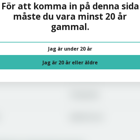
För att komma in på denna sida
måste du vara minst 20 år
gammal.
Solera
Jag är under 20 år
Om oss
Jag är 20 år eller äldre
Varumärken
Producenter
Jobba hos oss