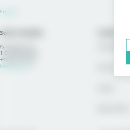
Solera Sweden
Länkar
Karlavägen 108
Sortiment
115 26 Stockholm
+46 200 77 80 70
info@solera.se
Bli kund
Vinston
Royal Unibrew