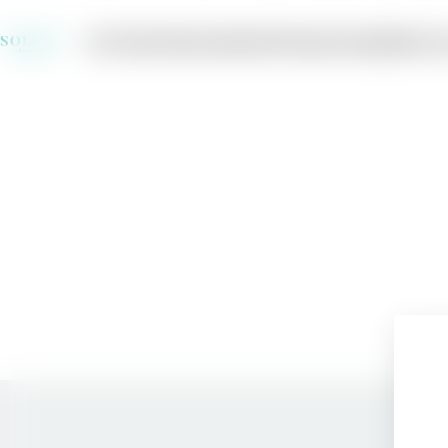
Om Solera
Varumärken
Producenter
Jobba hos