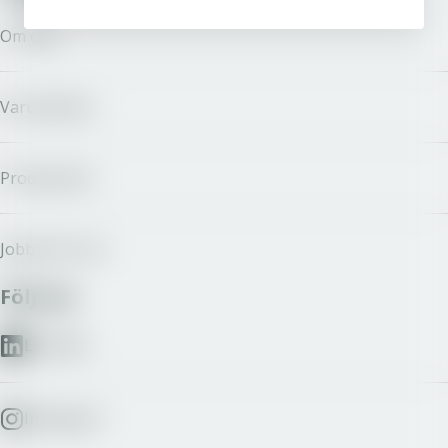
Om oss
Varumärken
Producenter
Jobba hos oss
Följ oss
LinkedIn
Instagram