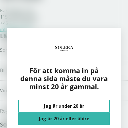
Karlavägen 108
115 26 Stockholm
+46 200 77 80 70
info@solera.se
Länkar
Sortiment
För att komma in på
Bli kund
denna sida måste du vara
minst 20 år gammal.
Vinston
Jag är under 20 år
Royal Unibrew
Jag är 20 år eller äldre
Solera