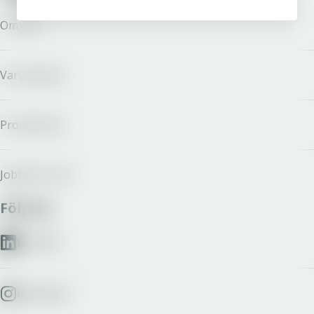
Om oss
Varumärken
Producenter
Jobba hos oss
Följ oss
LinkedIn
Instagram