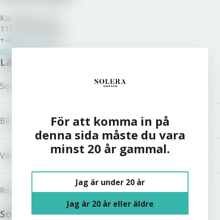
Karlavägen 108
115 26 Stockholm
+46 200 77 80 70
info@solera.se
Länkar
Sortiment
För att komma in på
Bli kund
denna sida måste du vara
minst 20 år gammal.
Vinston
Jag är under 20 år
Royal Unibrew
Jag är 20 år eller äldre
Solera