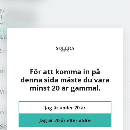
Karlavägen 108
115 26 Stockholm
+46 200 77 80 70
info@solera.se
Länkar
Sortiment
För att komma in på
Bli kund
denna sida måste du vara
minst 20 år gammal.
Vinston
Jag är under 20 år
Royal Unibrew
Jag är 20 år eller äldre
Solera