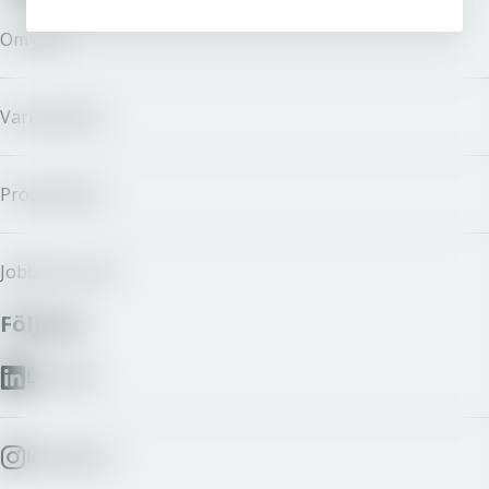
Om oss
Varumärken
Producenter
Jobba hos oss
Följ oss
LinkedIn
Instagram