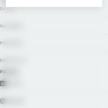
Om oss
Varumärken
Producenter
Jobba hos oss
Följ oss
LinkedIn
Instagram