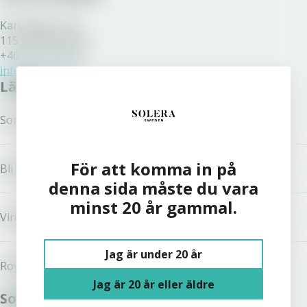
Karlavägen 108
115 26 Stockholm
+46 200 77 80 70
info@solera.se
Länkar
Sortiment
För att komma in på
Bli kund
denna sida måste du vara
minst 20 år gammal.
Vinston
Jag är under 20 år
Royal Unibrew
Jag är 20 år eller äldre
Solera