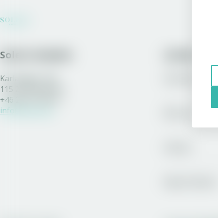
Solera Sweden
Länkar
Karlavägen 108
Sortiment
115 26 Stockholm
+46 200 77 80 70
info@solera.se
Bli kund
Vinston
Royal Unibrew