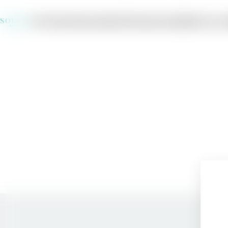
Om Solera
Varumärken
Producenter
Jobba hos os