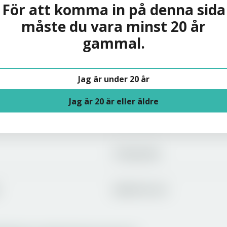
För att komma in på denna sida
måste du vara minst 20 år
gammal.
Solera
Jag är under 20 år
Om oss
Jag är 20 år eller äldre
Varumärken
Producenter
Jobba hos oss