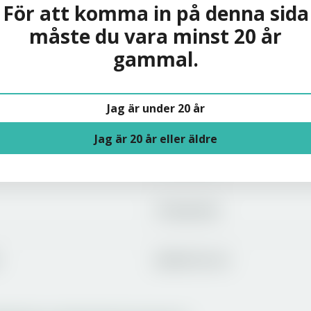
För att komma in på denna sida
måste du vara minst 20 år
gammal.
Solera
Jag är under 20 år
Om oss
Jag är 20 år eller äldre
Varumärken
Producenter
Jobba hos oss