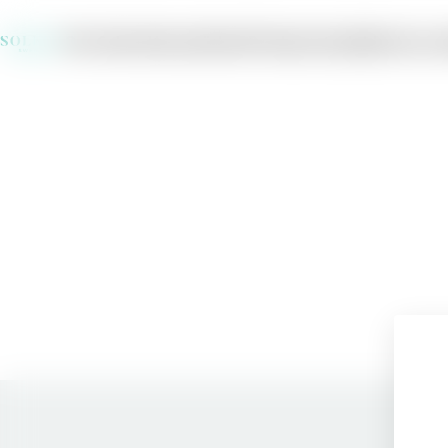
Om Solera
Varumärken
Producenter
Jobba hos os