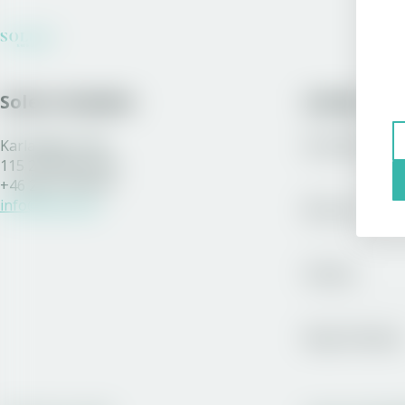
Solera Sweden
Länkar
Karlavägen 108
Sortiment
115 26 Stockholm
+46 200 77 80 70
info@solera.se
Bli kund
Vinston
Royal Unibrew