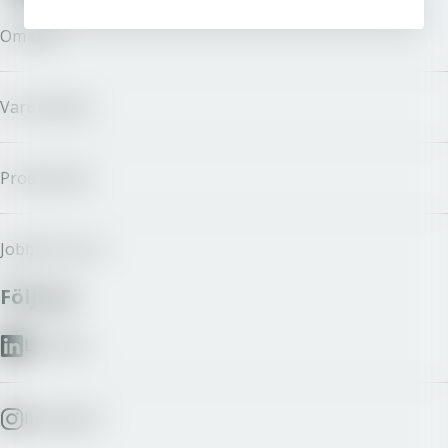
Om oss
Varumärken
Producenter
Jobba hos oss
Följ oss
LinkedIn
Instagram