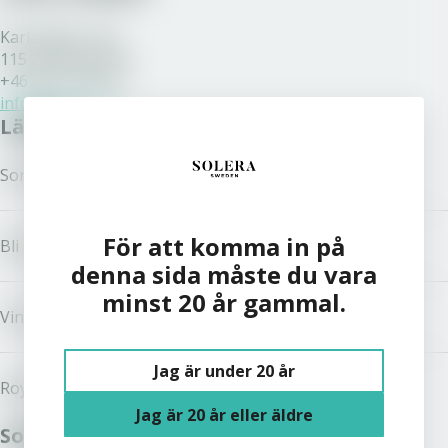
Karlavägen 108
115 26 Stockholm
+46 200 77 80 70
info@solera.se
Länkar
Sortiment
För att komma in på
Bli kund
denna sida måste du vara
minst 20 år gammal.
Vinston
Jag är under 20 år
Royal Unibrew
Jag är 20 år eller äldre
Solera